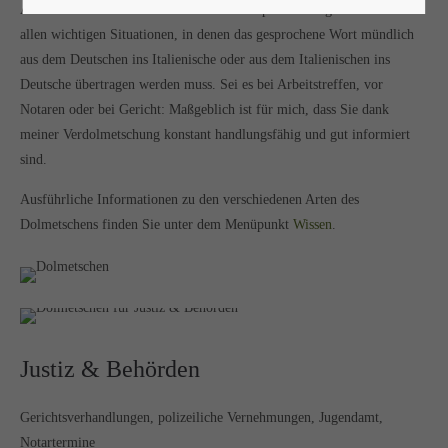
Als Dolmetscherin unterstütze ich Sie kompetent und gewissenhaft in
allen wichtigen Situationen, in denen das gesprochene Wort mündlich
aus dem Deutschen ins Italienische oder aus dem Italienischen ins
Deutsche übertragen werden muss. Sei es bei Arbeitstreffen, vor
Notaren oder bei Gericht: Maßgeblich ist für mich, dass Sie dank
meiner Verdolmetschung konstant handlungsfähig und gut informiert
sind.
Ausführliche Informationen zu den verschiedenen Arten des
Dolmetschens finden Sie unter dem Menüpunkt
Wissen
.
Justiz & Behörden
Gerichtsverhandlungen, polizeiliche Vernehmungen, Jugendamt,
Notartermine